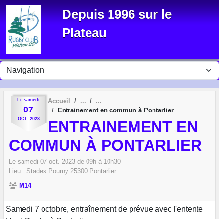
Panneau de gestion des cookies
Depuis 1996 sur le
Plateau
Le
samedi
Accueil
07
Entrainement en commun à Pontarlier
OCT.
2023
ENTRAINEMENT EN
COMMUN À PONTARLIER
Le
samedi
07
oct.
2023
de 09h à 10h30
Lieu :
Stades Pourny
25300
Pontarlier
M14
Samedi 7 octobre, entraînement de prévue avec l'entente