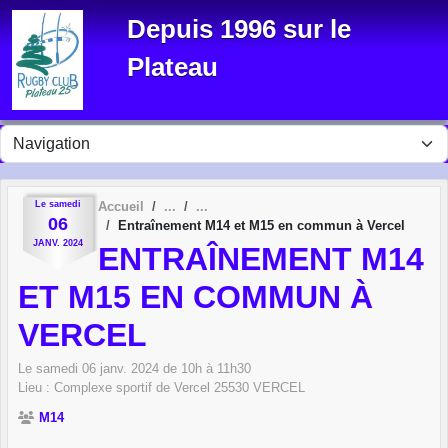
Panneau de gestion des cookies
Depuis 1996 sur le
Plateau
Le
samedi
Accueil
06
Entraînement M14 et M15 en commun à Vercel
JANV.
2024
ENTRAÎNEMENT M14
ET M15 EN COMMUN À
VERCEL
Le
samedi
06
janv.
2024
de 10h à 11h30
Lieu :
Complexe sportif de Vercel
25530
VERCEL
M14