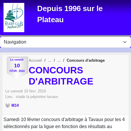
Panneau de gestion des cookies
Depuis 1996 sur le
Plateau
Le
samedi
Accueil
Concours d'arbitrage
10
CONCOURS
FÉVR.
2024
D'ARBITRAGE
Le
samedi
10
févr.
2024
Lieu :
stade la pépinière
tavaux
M14
Samedi 10 février concours d'arbitrage à Tavaux pour les 4
sélectionnés par la ligue en fonction des résultats au