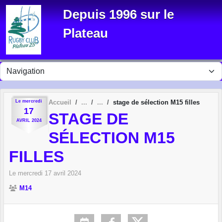
Panneau de gestion des cookies
Depuis 1996 sur le
Plateau
Le
mercredi
Accueil
stage de sélection M15 filles
17
STAGE DE
AVRIL
2024
SÉLECTION M15
FILLES
Le
mercredi
17
avril
2024
M14