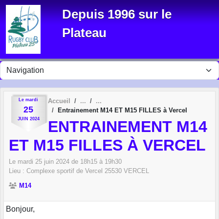
Panneau de gestion des cookies
Depuis 1996 sur le
Plateau
Le
mardi
Accueil
25
Entrainement M14 ET M15 FILLES à Vercel
JUIN
2024
ENTRAINEMENT M14
ET M15 FILLES À VERCEL
Le
mardi
25
juin
2024
de 18h15 à 19h30
Lieu :
Complexe sportif de Vercel
25530
VERCEL
M14
Bonjour,