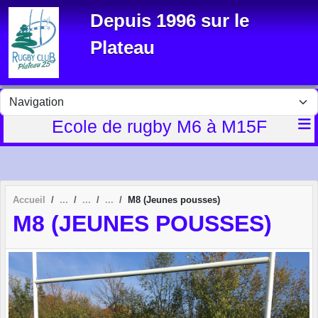
Panneau de gestion des cookies
Depuis 1996 sur le
Plateau
Ecole de rugby M6 à M15F
Accueil
M8 (Jeunes pousses)
M8 (JEUNES POUSSES)